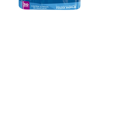
CLIQUE AQUI
E FALE COM
NOSSA EQUIPE COMERCIAL!
Sirius Premier
é o papel higiênico folha dupla que
une sofisticação e conforto em cada rolo. Com 30
metros de maciez e qualidade, foi criado para
quem valoriza um cuidado diário superior. Sua
textura suave e resistente garante uma
experiência única.
Sirius Premier é mais do que
papel higiênico: é o padrão ideal para quem
busca conforto e bem-estar todos os dias.